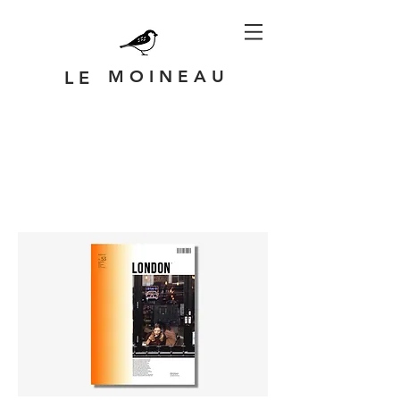
M O I N E A U
L E