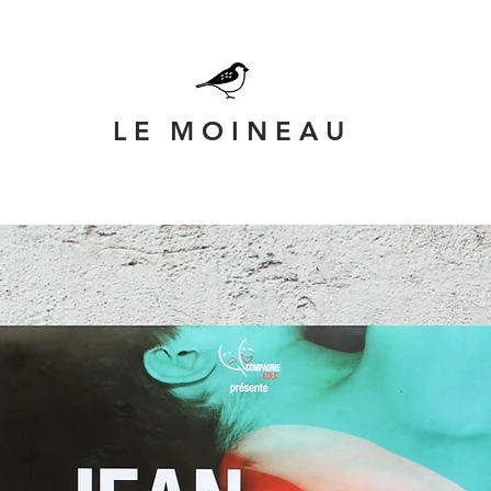
L E
M O I N E A U