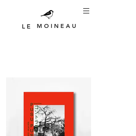
M O I N E A U
L E