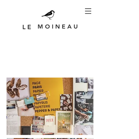
M O I N E A U
L E