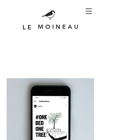
M O I N E A U
L E