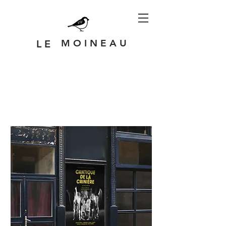
M O I N E A U
L E