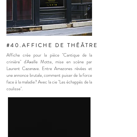
#40.AFFICHE DE THÉÂTRE
Affiche crée pour la pièce
"Cantique de la
crinière" d'Axelle Motte,
mise en scène par
Laurent Cazanave.
Entre Amazones révées et
une annonce brutale, comment puiser de la force
face à la maladie?
Avec la cie "Les échappés de la
coulisse".