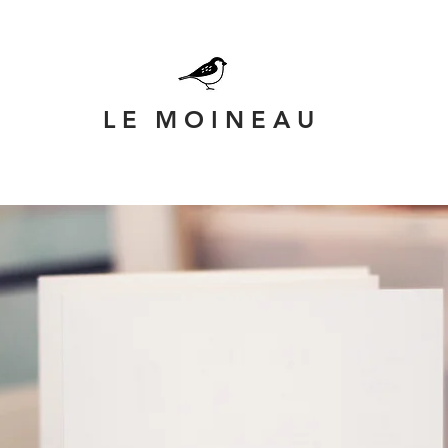
L E
M O I N E A U