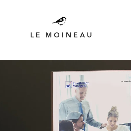
L E
M O I N E A U