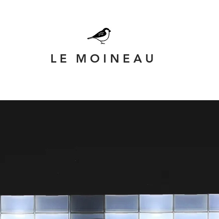
L E
M O I N E A U