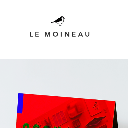
L E
M O I N E A U